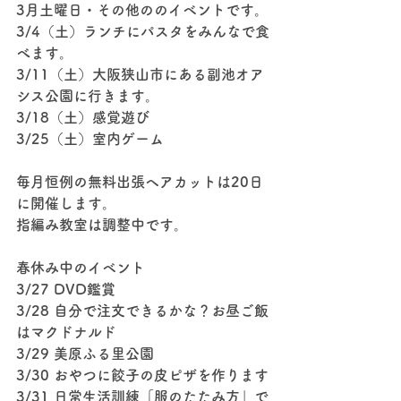
3月土曜日・その他ののイベントです。
3/4（土）ランチにパスタをみんなで食
べます。
3/11（土）大阪狭山市にある副池オア
シス公園に行きます。
3/18（土）感覚遊び
3/25（土）室内ゲーム
毎月恒例の無料出張ヘアカットは20日
に開催します。
指編み教室は調整中です。
春休み中のイベント
3/27 DVD鑑賞
3/28 自分で注文できるかな？お昼ご飯
はマクドナルド
3/29 美原ふる里公園 
3/30 おやつに餃子の皮ピザを作ります
3/31 日常生活訓練「服のたたみ方」で